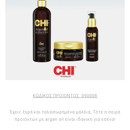
ΚΩΔΙΚΟΣ ΠΡΟΪΟΝΤΟΣ:
090008
Έχεις ξηρά και ταλαιπωρημένα μαλλιά; Τότε η σειρά
προϊόντων με argan oil είναι ιδανική για εσένα!