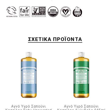
ΣΧΕΤΙΚΆ ΠΡΟΪΌΝΤΑ
Αγνό Υγρό Σαπούνι
Αγνό Υγρό Σαπούνι