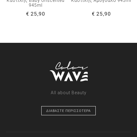
Καστίλης Baby Unscented
Καστίλης Αμύγδαλο 945ml
945ml
€ 25,90
€ 25,90
All about Beauty
ΔΙΑΒΑΣΤΕ ΠΕΡΙΣΣΟΤΕΡΑ