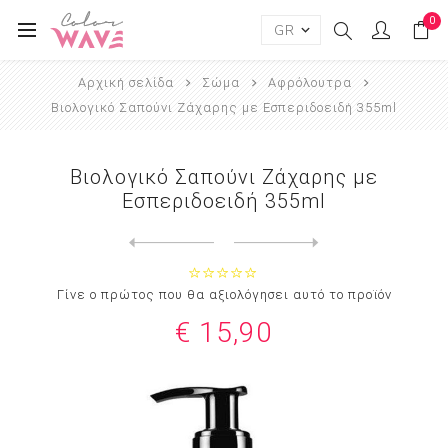
0
Αρχική σελίδα
Σώμα
Αφρόλουτρα
Βιολογικό Σαπούνι Ζάχαρης με Εσπεριδοειδή 355ml
Βιολογικό Σαπούνι Ζάχαρης με
Εσπεριδοειδή 355ml
Next
product
Previous product
Βιολογικό Σαπούνι Ζάχαρης μ...
Γίνε ο πρώτος που θα αξιολόγησει αυτό το προϊόν
€ 15,90