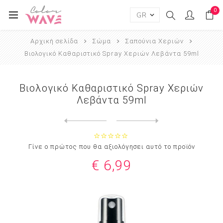
0
Αρχική σελίδα
Σώμα
Σαπούνια Χεριών
Βιολογικό Καθαριστικό Spray Χεριών Λεβάντα 59ml
Βιολογικό Καθαριστικό Spray Χεριών
Λεβάντα 59ml
Next
product
Previous product
Moroccanoil Body™ Hand Wash...
Γίνε ο πρώτος που θα αξιολόγησει αυτό το προϊόν
€ 6,99