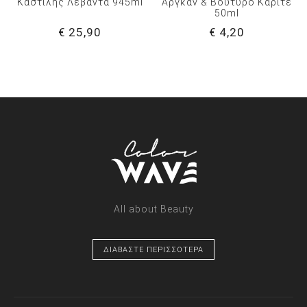
Καστίλης Λεβάντα 945ml
Αργκάν & Βούτυρο Καριτέ
50ml
€ 25,90
€ 4,20
All about Beauty
ΔΙΑΒΑΣΤΕ ΠΕΡΙΣΣΟΤΕΡΑ