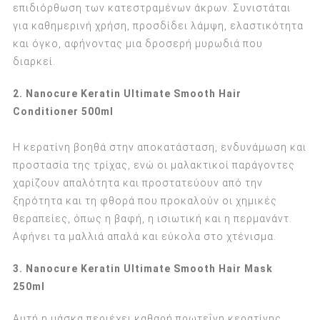
επιδιόρθωση των κατεστραμένων άκρων. Συνιστάται
για καθημερινή χρήση, προσδίδει λάμψη, ελαστικότητα
και όγκο, αφήνοντας μια δροσερή μυρωδιά που
διαρκεί.
2. Nanocure Keratin Ultimate Smooth Hair
Conditioner 500ml
Η κερατίνη βοηθά στην αποκατάσταση, ενδυνάμωση και
προστασία της τρίχας, ενώ οι μαλακτικοί παράγοντες
χαρίζουν απαλότητα και προστατεύουν από την
ξηρότητα και τη φθορά που προκαλούν οι χημικές
θεραπείες, όπως η βαφή, η ισιωτική και η περμανάντ.
Αφήνει τα μαλλιά απαλά και εύκολα στο χτένισμα.
3. Nanocure Keratin Ultimate Smooth Hair Mask
250ml
Αυτή η μάσκα περιέχει καθαρή πρωτεΐνη κερατίνης,