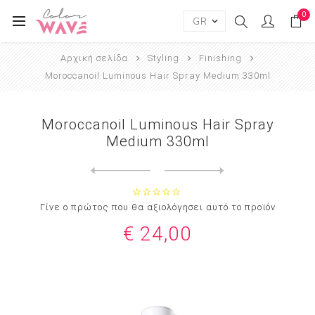
0
Αρχική σελίδα
Styling
Finishing
Moroccanoil Luminous Hair Spray Medium 330ml
Moroccanoil Luminous Hair Spray
Medium 330ml
Next
product
Previous product
Moroccanoil Glimmer Shine F...
Γίνε ο πρώτος που θα αξιολόγησει αυτό το προϊόν
€ 24,00