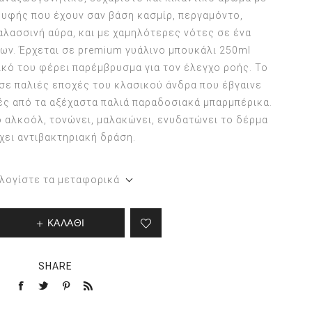
υφής που έχουν σαν βάση κασμίρ, περγαμόντο,
λασσινή αύρα, και με χαμηλότερες νότες σε ένα
ων. Έρχεται σε premium γυάλινο μπουκάλι 250ml
κό του φέρει παρέμβρυσμα για τον έλεγχο ροής. Το
σε παλιές εποχές του κλασικού άνδρα που έβγαινε
ς από τα αξέχαστα παλιά παραδοσιακά μπαρμπέρικα.
το αλκοόλ, τονώνει, μαλακώνει, ενυδατώνει το δέρμα
έχει αντιβακτηριακή δράση.
λογίστε τα μεταφορικά
ΚΑΛΑΘΙ
SHARE