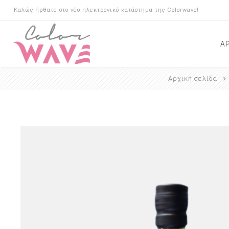
Καλώς ήρθατε στο νέο ηλεκτρονικό κατάστημα της Colorwave!
Α
Αρχική σελίδα
Μαλλιά
Ίνες Κερατίνης
Κάλυψη λευκών
Σαμπουάν
Conditioner
Μάσκες
Λάδια
Αντιηλιακή Προστασί
Τριχόπτωση