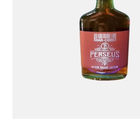
Ειδικές Τεχνικές Ερ
Θεραπείες
Βαφείο