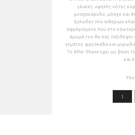
γασίες
Για άντρες
Προσφορές
γλυκές υψηλές νότες κορ
Toppik
μοσχοκάρυδο, μόσχο και θα
Ανδρική Περιποίηση
Πακέτα Προσφορών
Keratin Nanocure
ξυλώδες mix αιθέριων ελαί
Ανδρικό Styling
HH Simonsen
σφραγισμένο που στο εσωτερι
After Shave & Shaving Gel
CI3D 3D
άρωμά του θα σας ταξιδέψει 
γεμάτος φρεσκάδα και μυρωδιέ
CHI
Το Αfter Shave έχει ως βάση 
Moroccanoil
και 
Arren
Olaplex
Υπο
Qiqi
Barcode
Gabri Professional