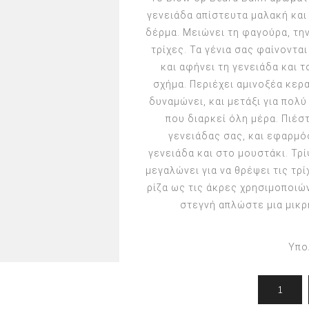
γασίες
Για άντρες
Προσφορές
γενειάδα απίστευτα μαλακή και 
Toppik
δέρμα. Μειώνει τη φαγούρα, την
Ανδρική Περιποίηση
Πακέτα Προσφορών
Keratin Nanocure
τρίχες. Τα γένια σας φαίνοντα
Ανδρικό Styling
HH Simonsen
και αφήνει τη γενειάδα και τ
After Shave & Shaving Gel
CI3D 3D
σχήμα. Περιέχει αμινοξέα κερ
δυναμώνει, και μετάξι για πολ
CHI
που διαρκεί όλη μέρα. Πιέσ
Moroccanoil
γενειάδας σας, και εφαρμ
Arren
γενειάδα και στο μουστάκι. Τρ
Olaplex
μεγαλώνει για να θρέψει τις τρ
ρίζα ως τις άκρες χρησιμοποιών
Qiqi
στεγνή απλώστε μια μικρ
Barcode
Gabri Professional
Υπο