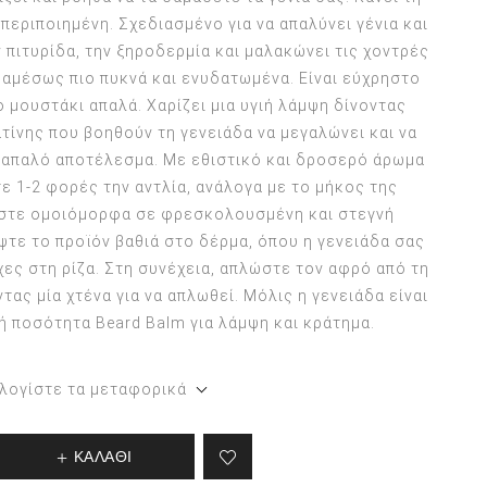
περιποιημένη. Σχεδιασμένο για να απαλύνει γένια και
 πιτυρίδα, την ξηροδερμία και μαλακώνει τις χοντρές
ι αμέσως πιο πυκνά και ενυδατωμένα. Είναι εύχρηστο
ο μουστάκι απαλά. Χαρίζει μια υγιή λάμψη δίνοντας
ατίνης που βοηθούν τη γενειάδα να μεγαλώνει και να
ύ απαλό αποτέλεσμα. Με εθιστικό και δροσερό άρωμα
τε 1-2 φορές την αντλία, ανάλογα με το μήκος της
όστε ομοιόμορφα σε φρεσκολουσμένη και στεγνή
ίψτε το προϊόν βαθιά στο δέρμα, όπου η γενειάδα σας
ίχες στη ρίζα. Στη συνέχεια, απλώστε τον αφρό από τη
τας μία χτένα για να απλωθεί. Μόλις η γενειάδα είναι
ή ποσότητα Beard Balm για λάμψη και κράτημα.
λογίστε τα μεταφορικά
ΚΑΛΑΘΙ