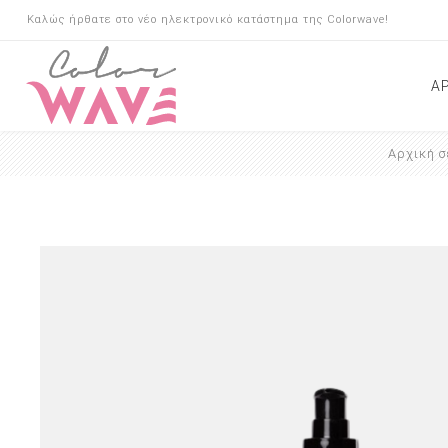
Καλώς ήρθατε στο νέο ηλεκτρονικό κατάστημα της Colorwave!
Α
Αρχική σ
Μαλλιά
Ίνες Κερατίνης
Κάλυψη λευκών
Σαμπουάν
Conditioner
Μάσκες
Λάδια
Αντιηλιακή Προστασί
Τριχόπτωση