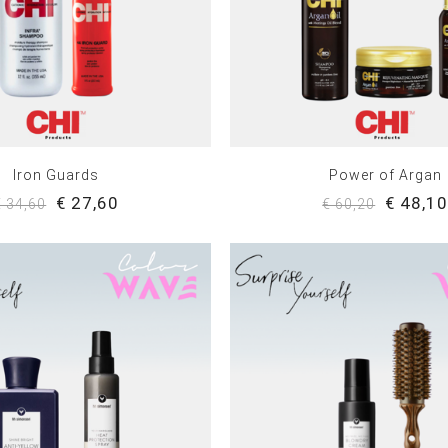
Iron Guards
Power of Argan
€ 27,60
€ 48,1
€ 34,60
€ 60,20