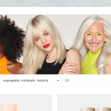
γασίες
Για άντρες
Προσφορές
Toppik
Ανδρική Περιποίηση
Πακέτα Προσφορών
Keratin Nanocure
Ανδρικό Styling
HH Simonsen
After Shave & Shaving Gel
CI3D 3D
CHI
Moroccanoil
Arren
Olaplex
Qiqi
Barcode
Gabri Professional