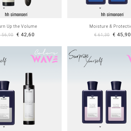
urn Up the Volume
Moisture & Protect
€ 42,60
€ 45,9
€ 56,90
€ 61,30