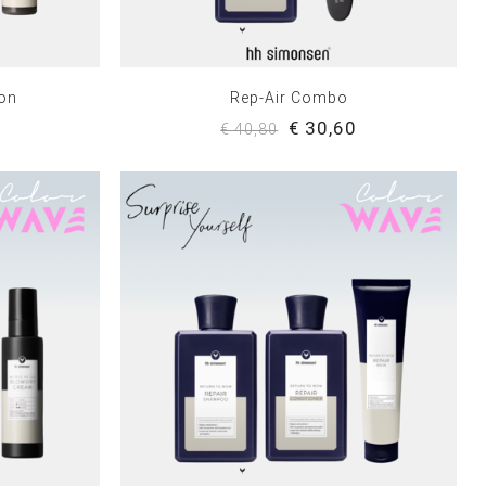
ion
Rep-Air Combo
0
€ 30,60
€ 40,80