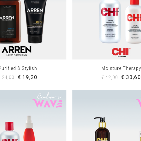
Purified & Stylish
Moisture Therap
€ 19,20
€ 33,6
€ 24,00
€ 42,00