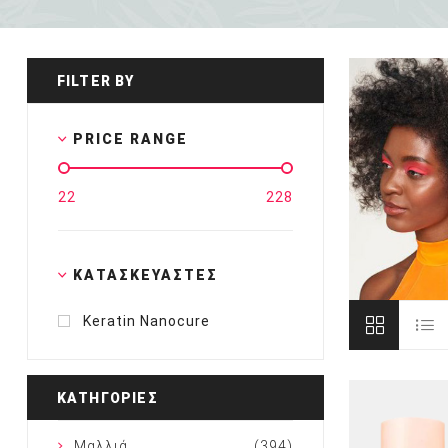
Ειδικές Τεχνικές Ερ
Θεραπείες
Βαφείο
FILTER BY
PRICE RANGE
22
228
ΚΑΤΑΣΚΕΥΑΣΤΈΣ
Keratin Nanocure
ΚΑΤΗΓΟΡΊΕΣ
Μαλλιά
(394)