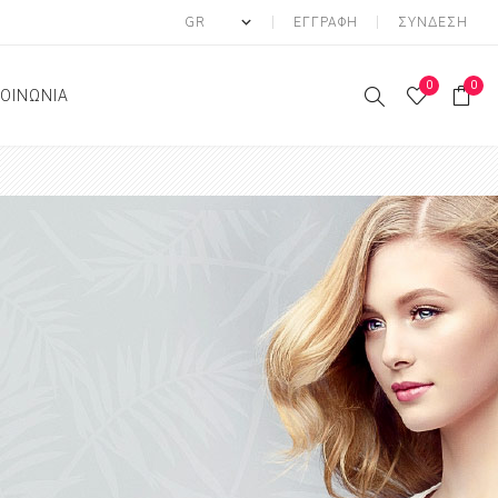
ΕΓΓΡΑΦΉ
ΣΎΝΔΕΣΗ
0
0
ΚΟΙΝΩΝΙΑ
πο
Σώμα
ρανση
Αφρόλουτρα
Κρέμες χεριών
σμός
Κρέμες σώματος
τωση
Σαπούνια Χεριών
ιση
Λάδι Σώματος
Body Mist
ΑΠΟΛΕΠΙΣΗ
Κρέμες ποδιών