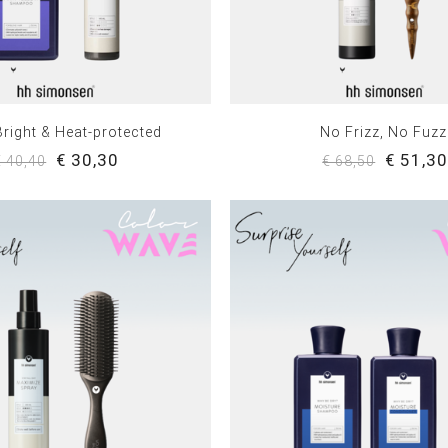
Bright & Heat-protected
No Frizz, No Fuzz
€ 30,30
€ 51,3
€ 40,40
€ 68,50