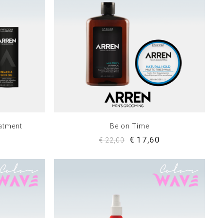
atment
Be on Time
0
€ 17,60
€ 22,00