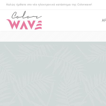
Καλώς ήρθατε στο νέο ηλεκτρονικό κατάστημα της Colorwave!
Α
Μαλλιά
Ίνες Κερατίνης
Κάλυψη λευκών
Σαμπουάν
Conditioner
Μάσκες
Λάδια
Αντιηλιακή Προστασί
Τριχόπτωση