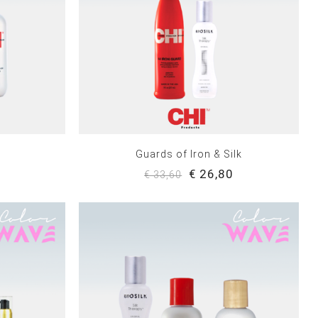
y
Guards of Iron & Silk
0
€ 26,80
€ 33,60